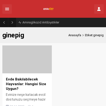
Aminoglikozid Antibiyotikler
ginepig
Anasayfa
Etiket:ginepig
Evde Bakılabilecek
Hayvanlar: Hangisi Size
Uygun?
Evinize neşe katacak evcil
dostunuzu seçmeye hazır
mısınız? Kedi, köpek, kuş,