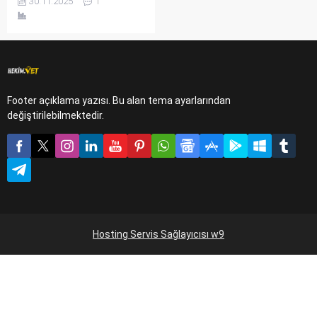
30.11.2025
1
kaplumbağa ve daha fazlası
için bakım zorlukları,
ortalama ömürleri ve ilgi
ihtiyaçları Evde
Bakılabilecek Hayvanlar
rehberimde.
Footer açıklama yazısı. Bu alan tema ayarlarından
değiştirilebilmektedir.
Hosting Servis Sağlayıcısı w9