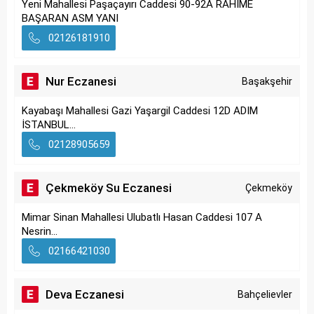
Yeni Mahallesi Paşaçayırı Caddesi 90-92A RAHİME
BAŞARAN ASM YANI
02126181910
Nur Eczanesi
Başakşehir
Kayabaşı Mahallesi Gazi Yaşargil Caddesi 12D ADIM
İSTANBUL...
02128905659
Çekmeköy Su Eczanesi
Çekmeköy
Mimar Sinan Mahallesi Ulubatlı Hasan Caddesi 107 A
Nesrin...
02166421030
Deva Eczanesi
Bahçelievler