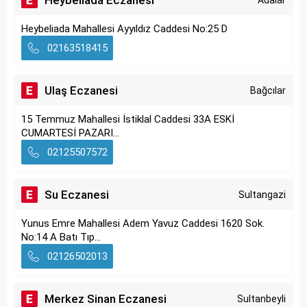
Heybeliada Eczanesi
Adalar
Heybeliada Mahallesi Ayyıldız Caddesi No:25 D
02163518415
Ulaş Eczanesi
Bağcılar
15 Temmuz Mahallesi İstiklal Caddesi 33A ESKİ
CUMARTESİ PAZARI...
02125507572
Su Eczanesi
Sultangazi
Yunus Emre Mahallesi Adem Yavuz Caddesi 1620 Sok.
No:14 A Batı Tıp...
02126502013
Merkez Sinan Eczanesi
Sultanbeyli