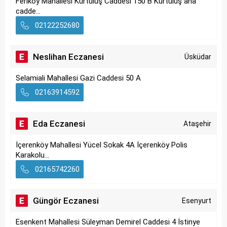
Feriköy Mahallesi Kurtuluş Caddesi 150 B Kurtuluş ana
cadde...
02122252680
Neslihan Eczanesi
Üsküdar
Selamiali Mahallesi Gazi Caddesi 50 A
02163914592
Eda Eczanesi
Ataşehir
İçerenköy Mahallesi Yücel Sokak 4A İçerenköy Polis
Karakolu...
02165742260
Güngör Eczanesi
Esenyurt
Esenkent Mahallesi Süleyman Demirel Caddesi 4 İstinye