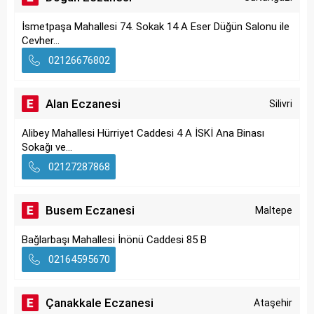
İsmetpaşa Mahallesi 74. Sokak 14 A Eser Düğün Salonu ile
Cevher...
02126676802
Alan Eczanesi
Silivri
Alibey Mahallesi Hürriyet Caddesi 4 A İSKİ Ana Binası
Sokağı ve...
02127287868
Busem Eczanesi
Maltepe
Bağlarbaşı Mahallesi İnönü Caddesi 85 B
02164595670
Çanakkale Eczanesi
Ataşehir