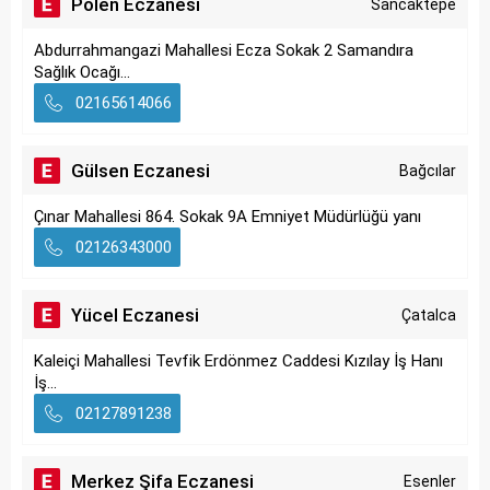
Polen Eczanesi
Sancaktepe
Abdurrahmangazi Mahallesi Ecza Sokak 2 Samandıra
Sağlık Ocağı...
02165614066
Gülsen Eczanesi
Bağcılar
Çınar Mahallesi 864. Sokak 9A Emniyet Müdürlüğü yanı
02126343000
Yücel Eczanesi
Çatalca
Kaleiçi Mahallesi Tevfik Erdönmez Caddesi Kızılay İş Hanı
İş...
02127891238
Merkez Şifa Eczanesi
Esenler