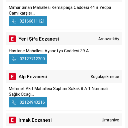
Mimar Sinan Mahallesi Kemalpaşa Caddesi 44 B Yedpa
Cami karşısı,...
02166611121
Yeni Şifa Eczanesi
Arnavutköy
Hastane Mahallesi Ayasofya Caddesi 39 A
02127712200
Alp Eczanesi
Küçükçekmece
Mehmet Akif Mahallesi Süphan Sokak 8 A 1 Numaralı
Sağlık Ocağı...
02124943216
Irmak Eczanesi
Ümraniye