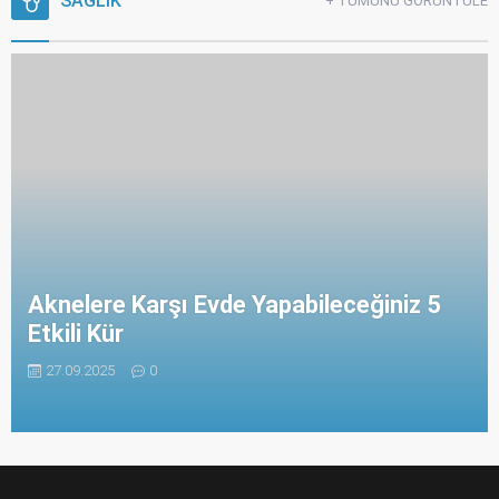
SAĞLIK
+ TÜMÜNÜ GÖRÜNTÜLE
Aknelere Karşı Evde Yapabileceğiniz 5
Etkili Kür
27.09.2025
0