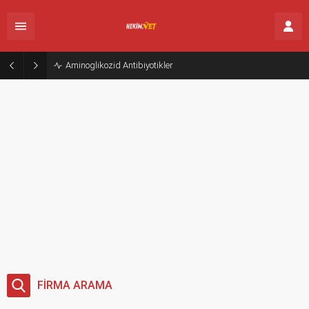
Aminoglikozid Antibiyotikler
Aminoglikozid Antibiyotikler
FİRMA ARAMA