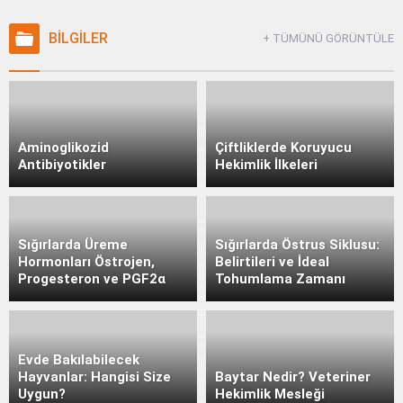
BİLGİLER
+ TÜMÜNÜ GÖRÜNTÜLE
Aminoglikozid
Çiftliklerde Koruyucu
Antibiyotikler
Hekimlik İlkeleri
Sığırlarda Üreme
Sığırlarda Östrus Siklusu:
Hormonları Östrojen,
Belirtileri ve İdeal
Progesteron ve PGF2α
Tohumlama Zamanı
Evde Bakılabilecek
Hayvanlar: Hangisi Size
Baytar Nedir? Veteriner
Uygun?
Hekimlik Mesleği