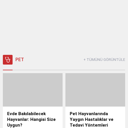
Çiftlik
Hastalıklar
Abomasum Deplasmanı: Sığırlarda Tanı ve Tedavi
Rehberi
PET
+ TÜMÜNÜ GÖRÜNTÜLE
Evde Bakılabilecek
Pet Hayvanlarında
Hayvanlar: Hangisi Size
Yaygın Hastalıklar ve
Uygun?
Tedavi Yöntemleri