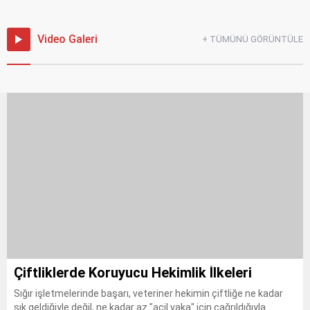
Video Galeri
+ TÜMÜNÜ GÖRÜNTÜLE
Çiftliklerde Koruyucu Hekimlik İlkeleri
Sığır işletmelerinde başarı, veteriner hekimin çiftliğe ne kadar
sık geldiğiyle değil, ne kadar az "acil vaka" için çağrıldığıyla