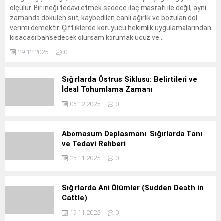
ölçülür. Bir ineği tedavi etmek sadece ilaç masrafı ile değil, aynı
zamanda dökülen süt, kaybedilen canlı ağırlık ve bozulan döl
verimi demektir. Çiftliklerde koruyucu hekimlik uygulamalarından
kısacası bahsedecek olursam korumak ucuz ve...
29.12.2025
0
Sığırlarda Östrus Siklusu: Belirtileri ve
İdeal Tohumlama Zamanı
06.12.2025
0
Abomasum Deplasmanı: Sığırlarda Tanı
ve Tedavi Rehberi
25.11.2025
0
Sığırlarda Ani Ölümler (Sudden Death in
Cattle)
19.11.2025
0