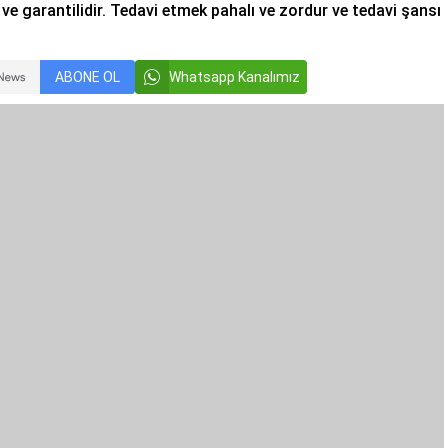
 garantilidir. Tedavi etmek pahalı ve zordur ve tedavi şansı
ABONE OL
Whatsapp Kanalımız