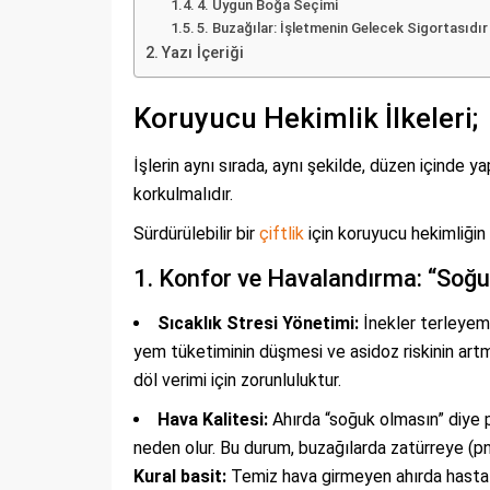
4. Uygun Boğa Seçimi
5. Buzağılar: İşletmenin Gelecek Sigortasıdır
Yazı İçeriği
Koruyucu Hekimlik İlkeleri;
İşlerin aynı sırada, aynı şekilde, düzen içinde
korkulmalıdır.
Sürdürülebilir bir
çiftlik
için koruyucu hekimliğin i
1. Konfor ve Havalandırma: “Soğuk
Sıcaklık Stresi Yönetimi:
İnekler terleyeme
yem tüketiminin düşmesi ve asidoz riskinin artmas
döl verimi için zorunluluktur.
Hava Kalitesi:
Ahırda “soğuk olmasın” diye 
neden olur. Bu durum, buzağılarda zatürreye (pn
Kural basit:
Temiz hava girmeyen ahırda hastal