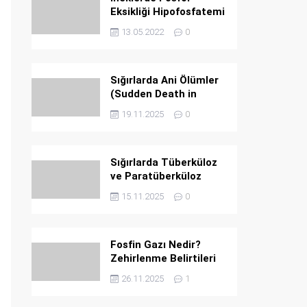
Eksikliği Hipofosfatemi
Nedir ?
13.05.2022
0
Sığırlarda Ani Ölümler
(Sudden Death in
Cattle)
19.11.2025
0
Sığırlarda Tüberküloz
ve Paratüberküloz
15.11.2025
0
Fosfin Gazı Nedir?
Zehirlenme Belirtileri
26.11.2025
1