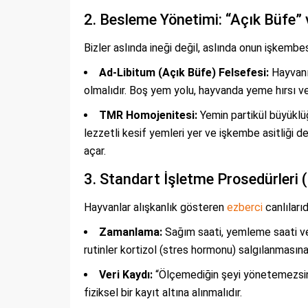
2. Besleme Yönetimi: “Açık Büfe” 
Bizler aslında ineği değil, aslında onun işkembes
Ad-Libitum (Açık Büfe) Felsefesi:
Hayvanın
olmalıdır. Boş yem yolu, hayvanda yeme hırsı ve 
TMR Homojenitesi:
Yemin partikül büyüklüğ
lezzetli kesif yemleri yer ve işkembe asitliği d
açar.
3. Standart İşletme Prosedürleri 
Hayvanlar alışkanlık gösteren
ezberci
canlılarıdı
Zamanlama:
Sağım saati, yemleme saati ve 
rutinler kortizol (stres hormonu) salgılanmasın
Veri Kaydı:
“Ölçemediğin şeyi yönetemezsin.” 
fiziksel bir kayıt altına alınmalıdır.