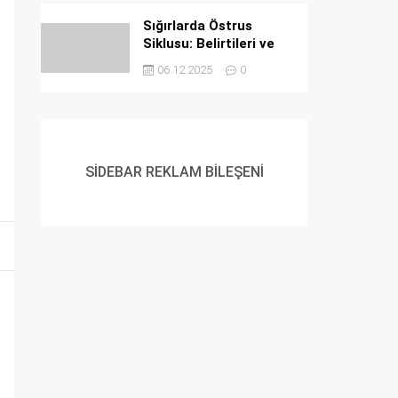
Sığırlarda Östrus
Siklusu: Belirtileri ve
İdeal Tohumlama
06.12.2025
0
Zamanı
SİDEBAR REKLAM BİLEŞENİ