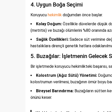
4. Uygun Boğa Seçimi
Koruyucu
hekimlik
doğumdan önce başlar.
Kolay Doğum:
Özellikle düvelerde düşük doğ
(metritis) ve buzağı ölümlerini %80 oranında aza
Sağlık Özellikleri:
Sadece süt verimine deği
hastalıklara dirençli genetik hatlara odaklanılmal
5. Buzağılar: İşletmenin Gelecek S
Bir işletmede koruyucu hekimlikteki başarısı, sab
Kolostrum (Ağız Sütü) Yönetimi:
Doğumdan
kolostrumun verilmesi, buzağının ömür boyu bağış
Bireysel Barındırma:
Buzağıların sütten kes
önünü keser.