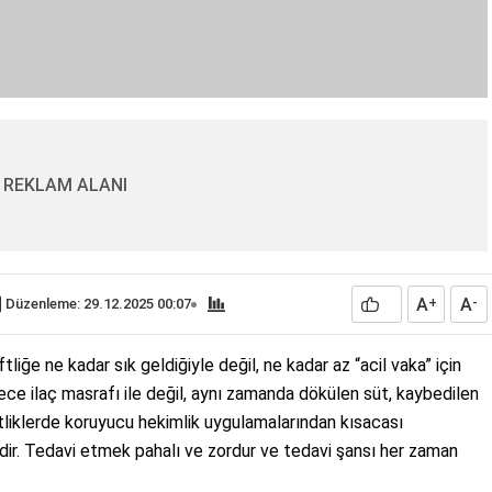
REKLAM ALANI
A
A
Düzenleme: 29.12.2025 00:07
+
-
tliğe ne kadar sık geldiğiyle değil, ne kadar az “acil vaka” için
dece ilaç masrafı ile değil, aynı zamanda dökülen süt, kaybedilen
iftliklerde koruyucu hekimlik uygulamalarından kısacası
ir. Tedavi etmek pahalı ve zordur ve tedavi şansı her zaman