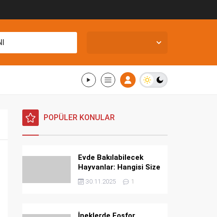
İstanbul,
25
°C
I
Açık
POPÜLER KONULAR
Evde Bakılabilecek
Hayvanlar: Hangisi Size
Uygun?
30.11.2025
1
İneklerde Fosfor