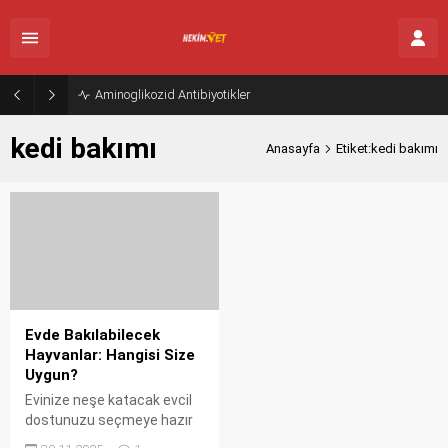
Aminoglikozid Antibiyotikler
kedi bakımı
Anasayfa
Etiket:kedi bakımı
Evde Bakılabilecek
Hayvanlar: Hangisi Size
Uygun?
Evinize neşe katacak evcil
dostunuzu seçmeye hazır
mısınız? Kedi, köpek, kuş,