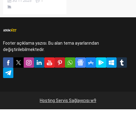
30.11.2025
1
kaplumbağa ve daha fazlası
için bakım zorlukları,
ortalama ömürleri ve ilgi
ihtiyaçları Evde
Bakılabilecek Hayvanlar
rehberimde.
Footer açıklama yazısı. Bu alan tema ayarlarından
değiştirilebilmektedir.
Hosting Servis Sağlayıcısı w9