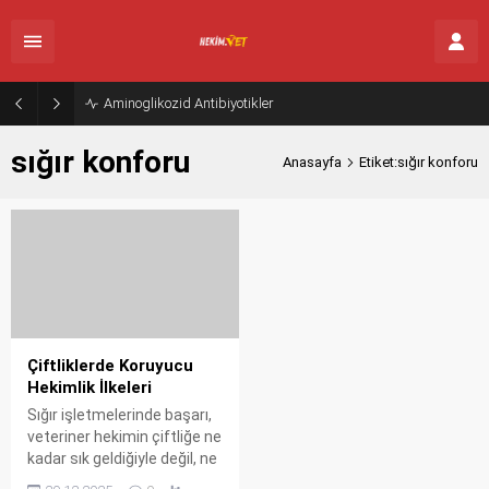
Aminoglikozid Antibiyotikler
sığır konforu
Anasayfa
Etiket:sığır konforu
Çiftliklerde Koruyucu
Hekimlik İlkeleri
Sığır işletmelerinde başarı,
veteriner hekimin çiftliğe ne
kadar sık geldiğiyle değil, ne
kadar az "acil vaka" için