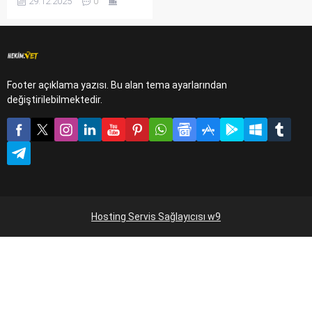
29.12.2025
0
çağrıldığıyla ölçülür. Bir ineği
tedavi etmek sadece ilaç
masrafı ile değil, aynı
zamanda dökülen süt,
kaybedilen canlı ağırlık ve
bozulan döl verimi demektir.
Footer açıklama yazısı. Bu alan tema ayarlarından
Çiftliklerde koruyucu
değiştirilebilmektedir.
hekimlik uygulamalarından
kısacası bahsedecek
olursam korumak ucuz ve...
Hosting Servis Sağlayıcısı w9