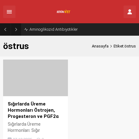
Aminoglikozid Antibiyotikler
östrus
Anasayfa
Etiket:östrus
Sığırlarda Üreme
Hormonları Östrojen,
Progesteron ve PGF2α
Sığırlarda Üreme
Hormonları: Sığır
yetiştiriciliğinde ve