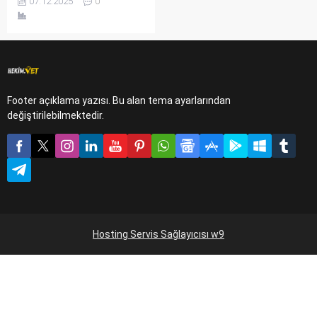
07.12.2025
0
veteriner hekimlikte, sürü
verimliliğinin sırrı üreme
fizyolojisinin ilmini
derinlemesine bilmekten
geçer.
Footer açıklama yazısı. Bu alan tema ayarlarından
değiştirilebilmektedir.
Hosting Servis Sağlayıcısı w9