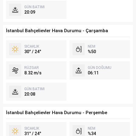
GÜN BATIMI
20:09
İstanbul Bahçelievler Hava Durumu - Çarşamba
SICAKLIK
NEM
30° / 24°
%50
RÜZGAR
GÜN DOĞUMU
8.32 m/s
06:11
GÜN BATIMI
20:08
İstanbul Bahçelievler Hava Durumu - Perşembe
SICAKLIK
NEM
31° / 24°
%34