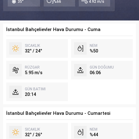
35°
%66
4.92 m/s
İstanbul Bahçelievler Hava Durumu - Cuma
SICAKLIK
NEM
32° / 24°
%50
RÜZGAR
GÜN DOĞUMU
5.95 m/s
06:06
GÜN BATIMI
20:14
İstanbul Bahçelievler Hava Durumu - Cumartesi
SICAKLIK
NEM
32° / 26°
%44