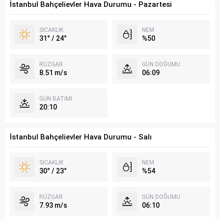
İstanbul Bahçelievler Hava Durumu - Pazartesi
SICAKLIK
NEM
31° / 24°
%50
RÜZGAR
GÜN DOĞUMU
8.51 m/s
06:09
GÜN BATIMI
20:10
İstanbul Bahçelievler Hava Durumu - Salı
SICAKLIK
NEM
30° / 23°
%54
RÜZGAR
GÜN DOĞUMU
7.93 m/s
06:10