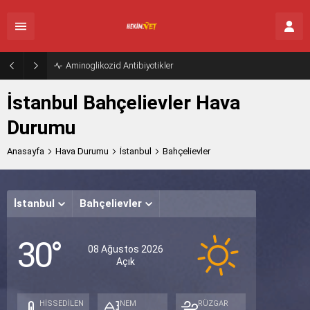
Aminoglikozid Antibiyotikler
İstanbul Bahçelievler Hava
Durumu
Anasayfa
Hava Durumu
İstanbul
Bahçelievler
İstanbul
Bahçelievler
Cumar
Paz
P
30°
Açık
Açık
A
08 Ağustos 2026
Açık
32°
29°
31
/
/
/
26°
25°
24
HİSSEDİLEN
NEM
RÜZGAR