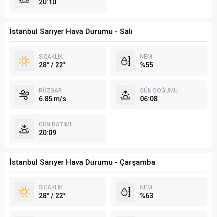
20:10
İstanbul Sarıyer Hava Durumu - Salı
SICAKLIK
NEM
28° / 22°
%55
RÜZGAR
GÜN DOĞUMU
6.85 m/s
06:08
GÜN BATIMI
20:09
İstanbul Sarıyer Hava Durumu - Çarşamba
SICAKLIK
NEM
28° / 22°
%63