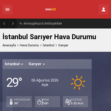
Aminoglikozid Antibiyotikler
İstanbul Sarıyer Hava Durumu
Anasayfa
Hava Durumu
İstanbul
Sarıyer
İstanbul
Sarıyer
Cuma
Cum
29°
Açık
Açık
A
06 Ağustos 2026
Açık
33°
29°
28
/
/
/
24°
23°
23
HİSSEDİLEN
NEM
RÜZGAR
36°
%81
5.32 m/s