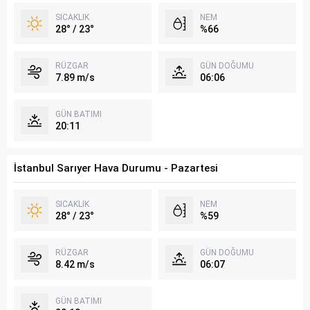
SICAKLIK
NEM
28° / 23°
%66
RÜZGAR
GÜN DOĞUMU
7.89 m/s
06:06
GÜN BATIMI
20:11
İstanbul Sarıyer Hava Durumu - Pazartesi
SICAKLIK
NEM
28° / 23°
%59
RÜZGAR
GÜN DOĞUMU
8.42 m/s
06:07
GÜN BATIMI