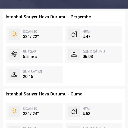
İstanbul Sarıyer Hava Durumu - Perşembe
SICAKLIK
NEM
32° / 22°
%47
RÜZGAR
GÜN DOĞUMU
5.5 m/s
06:03
GÜN BATIMI
20:15
İstanbul Sarıyer Hava Durumu - Cuma
SICAKLIK
NEM
33° / 24°
%53