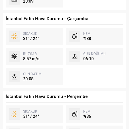
20:09
İstanbul Fatih Hava Durumu - Çarşamba
SICAKLIK
NEM
31° / 24°
%38
RÜZGAR
GÜN DOĞUMU
8.57 m/s
06:10
GÜN BATIMI
20:08
İstanbul Fatih Hava Durumu - Perşembe
SICAKLIK
NEM
31° / 24°
%36