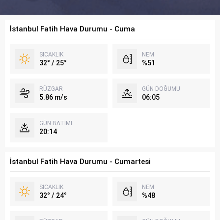
İstanbul Fatih Hava Durumu - Cuma
SICAKLIK
NEM
32° / 25°
%51
RÜZGAR
GÜN DOĞUMU
5.86 m/s
06:05
GÜN BATIMI
20:14
İstanbul Fatih Hava Durumu - Cumartesi
SICAKLIK
NEM
32° / 24°
%48