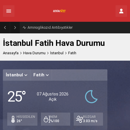
Aminoglikozid Antibiyotikler
İstanbul Fatih Hava Durumu
Anasayfa
Hava Durumu
İstanbul
Fatih
İstanbul
Fatih
Cumar
Paz
P
25°
Açık
Açık
A
07 Ağustos 2026
Açık
32°
30°
30
/
/
/
24°
24°
24
HİSSEDİLEN
NEM
RÜZGAR
26°
%100
3.03 m/s