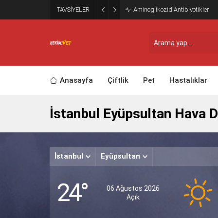
TAVSİYELER
Aminoglikozid Antibiyotikler
Anasayfa
Çiftlik
Pet
Hastalıklar
İstanbul Eyüpsultan Hava 
İstanbul
Eyüpsultan
24°
06 Ağustos 2026
Açık