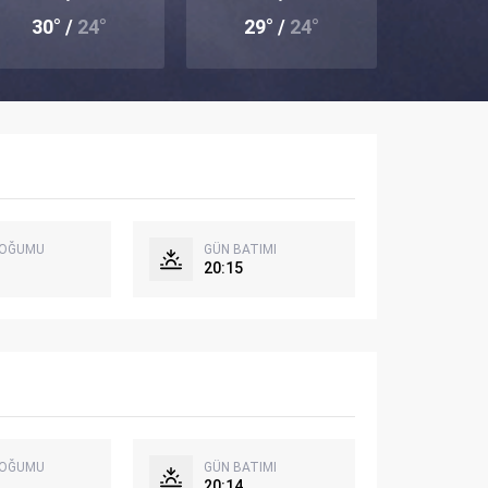
30° /
24°
29° /
24°
DOĞUMU
GÜN BATIMI
20:15
DOĞUMU
GÜN BATIMI
20:14