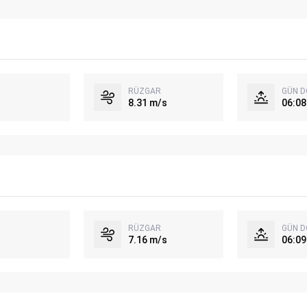
RÜZGAR
GÜN 
8.31 m/s
06:08
RÜZGAR
GÜN 
7.16 m/s
06:09