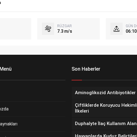
a
RÜZGAR
GÜN 
7.3 m/s
06:10
 Menü
Son Haberler
Aminoglikozid Antibiyotikler
Çiftliklerde Koruyucu Hekiml
ızda
İlkeleri
Duphalyte İlaç Kullanım Alan
aynakları
Hayvanlarda Kuduz Belirtiler