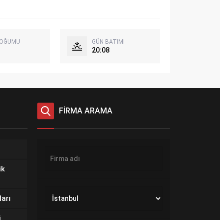
DOĞUMU
GÜN BATIMI
20:08
FİRMA ARAMA
ik
ları
i