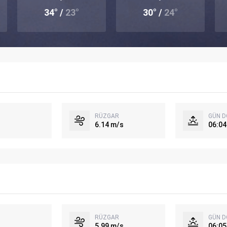
34° /
23°
30° /
24°
RÜZGAR
GÜN 
6.14 m/s
06:04
RÜZGAR
GÜN 
5.99 m/s
06:05