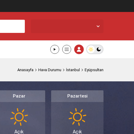
İstanbul Eyüpsultan,
24
°C
Açık
Anasayfa
Hava Durumu
İstanbul
Eyüpsultan
Pazar
Pazartesi
Açık
Açık