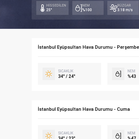
HİSSEDİLEN
NEM
RÜZGAR
25°
%100
3.18 m/s
İstanbul Eyüpsultan Hava Durumu - Perşembe
SICAKLIK
NEM
34° / 24°
%43
İstanbul Eyüpsultan Hava Durumu - Cuma
SICAKLIK
NEM
34° / 23°
%47