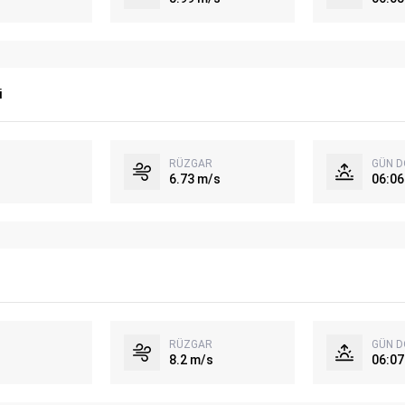
i
RÜZGAR
GÜN 
6.73 m/s
06:06
RÜZGAR
GÜN 
8.2 m/s
06:07