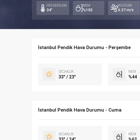
HİSSEDİLEN
NEM
RÜZGAR
34°
%100
6.37 m/s
İstanbul Pendik Hava Durumu - Perşembe
SICAKLIK
NEM
33° / 23°
%44
İstanbul Pendik Hava Durumu - Cuma
SICAKLIK
NEM
33° / 24°
%62