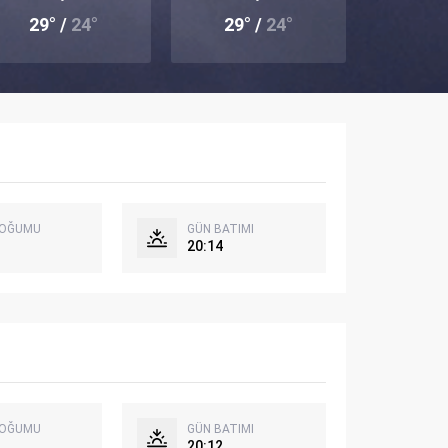
29° /
24°
29° /
24°
DOĞUMU
GÜN BATIMI
20:14
DOĞUMU
GÜN BATIMI
20:12