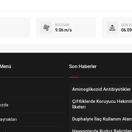
RÜZGAR
GÜN 
9.06 m/s
06:09
 Menü
Son Haberler
Aminoglikozid Antibiyotikler
Çiftliklerde Koruyucu Hekiml
ızda
İlkeleri
Duphalyte İlaç Kullanım Alan
aynakları
Hayvanlarda Kuduz Belirtiler