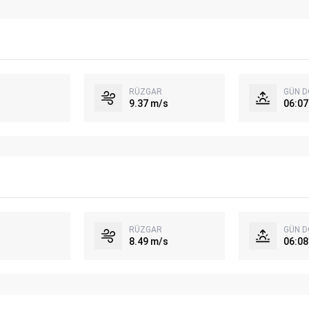
RÜZGAR
GÜN 
9.37 m/s
06:07
RÜZGAR
GÜN 
8.49 m/s
06:08