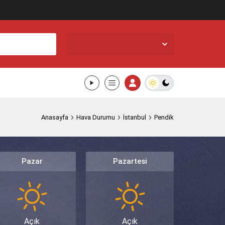
İstanbul Pendik,
28
°C
Açık
Anasayfa
Hava Durumu
İstanbul
Pendik
Pazar
Pazartesi
Açık
Açık