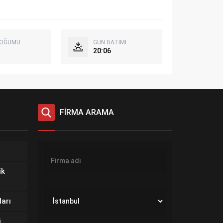
DOĞUMU
GÜN BATIMI
20:06
FİRMA ARAMA
ik
ları
i