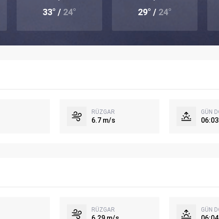
33° /
24°
29° /
24°
RÜZGAR
GÜN 
6.7 m/s
06:03
RÜZGAR
GÜN 
6.29 m/s
06:04