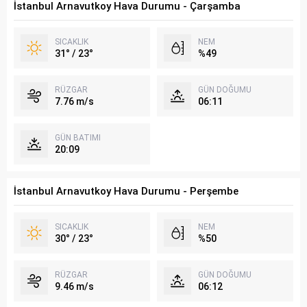
İstanbul Arnavutkoy Hava Durumu - Çarşamba
SICAKLIK
NEM
31° / 23°
%49
RÜZGAR
GÜN DOĞUMU
7.76 m/s
06:11
GÜN BATIMI
20:09
İstanbul Arnavutkoy Hava Durumu - Perşembe
SICAKLIK
NEM
30° / 23°
%50
RÜZGAR
GÜN DOĞUMU
9.46 m/s
06:12