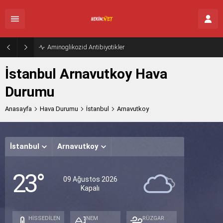
Aminoglikozid Antibiyotikler
İstanbul Arnavutkoy Hava
Durumu
Anasayfa
Hava Durumu
İstanbul
Arnavutkoy
İstanbul
Arnavutkoy
Pazart
Salı
23°
Açık
Açık
A
09 Ağustos 2026
Kapalı
32°
30°
31
/
/
/
25°
22°
23
HİSSEDİLEN
NEM
RÜZGAR