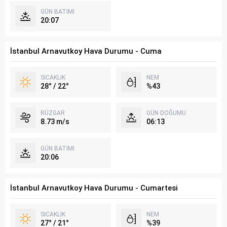
GÜN BATIMI
20:07
İstanbul Arnavutkoy Hava Durumu - Cuma
SICAKLIK
NEM
28° / 22°
%43
RÜZGAR
GÜN DOĞUMU
8.73 m/s
06:13
GÜN BATIMI
20:06
İstanbul Arnavutkoy Hava Durumu - Cumartesi
SICAKLIK
NEM
27° / 21°
%39