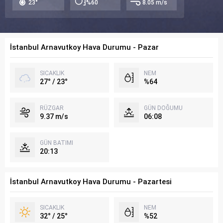
23°
%60
8.05 m/s
İstanbul Arnavutkoy Hava Durumu - Pazar
SICAKLIK
NEM
27° / 23°
%64
RÜZGAR
GÜN DOĞUMU
9.37 m/s
06:08
GÜN BATIMI
20:13
İstanbul Arnavutkoy Hava Durumu - Pazartesi
SICAKLIK
NEM
32° / 25°
%52