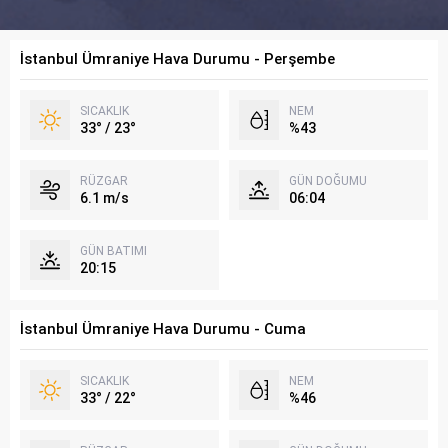
İstanbul Ümraniye Hava Durumu - Perşembe
SICAKLIK
NEM
33° / 23°
%43
RÜZGAR
GÜN DOĞUMU
6.1 m/s
06:04
GÜN BATIMI
20:15
İstanbul Ümraniye Hava Durumu - Cuma
SICAKLIK
NEM
33° / 22°
%46