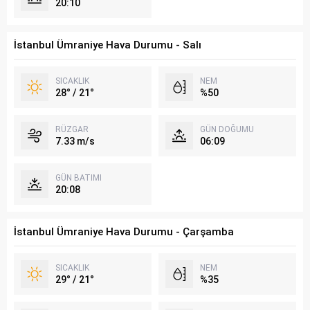
20:10
İstanbul Ümraniye Hava Durumu - Salı
SICAKLIK
NEM
28° / 21°
%50
RÜZGAR
GÜN DOĞUMU
7.33 m/s
06:09
GÜN BATIMI
20:08
İstanbul Ümraniye Hava Durumu - Çarşamba
SICAKLIK
NEM
29° / 21°
%35