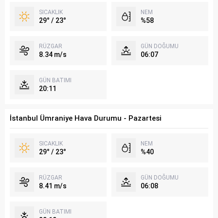
SICAKLIK
NEM
29° / 23°
%58
RÜZGAR
GÜN DOĞUMU
8.34 m/s
06:07
GÜN BATIMI
20:11
İstanbul Ümraniye Hava Durumu - Pazartesi
SICAKLIK
NEM
29° / 23°
%40
RÜZGAR
GÜN DOĞUMU
8.41 m/s
06:08
GÜN BATIMI