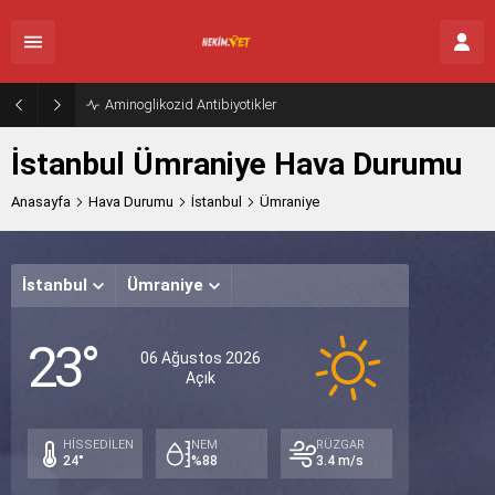
Aminoglikozid Antibiyotikler
İstanbul Ümraniye Hava Durumu
Anasayfa
Hava Durumu
İstanbul
Ümraniye
İstanbul
Ümraniye
Cuma
Cum
23°
Açık
Açık
A
06 Ağustos 2026
Açık
33°
30°
29
/
/
/
22°
23°
23
HİSSEDİLEN
NEM
RÜZGAR
24°
%88
3.4 m/s