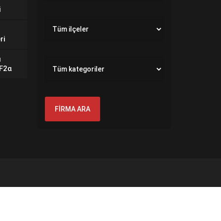
i
ri
ı
GF2α