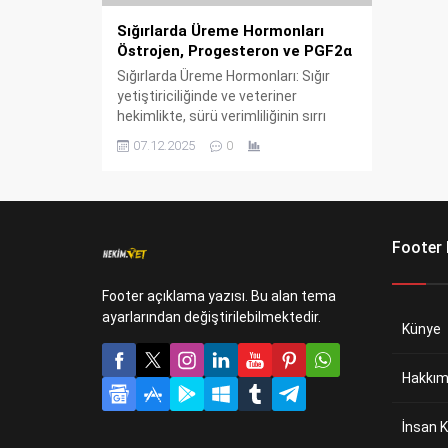
Sığırlarda Üreme Hormonları
Östrojen, Progesteron ve PGF2α
Sığırlarda Üreme Hormonları: Sığır
yetiştiriciliğinde ve veteriner
hekimlikte, sürü verimliliğinin sırrı
üreme fizyolojisinin ilmini
07.12.2025
0
derinlemesine bilmekten geçer.
Footer
Footer açıklama yazısı. Bu alan tema
ayarlarından değiştirilebilmektedir.
Künye
Hakkım
İnsan K