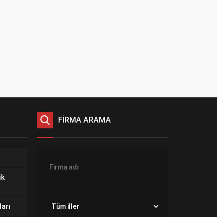
FİRMA ARAMA
ik
ları