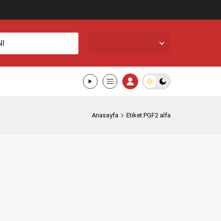
İstanbul,
32
°C
I
Açık
Anasayfa
Etiket:PGF2 alfa