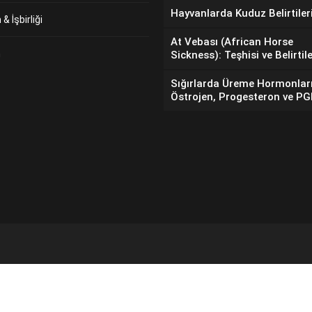
Hayvanlarda Kuduz Belirtiler
& İşbirliği
At Vebası (African Horse
m
Sickness): Teşhisi ve Belirtile
Sığırlarda Üreme Hormonlar
Östrojen, Progesteron ve P