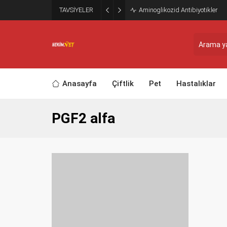
TAVSİYELER
Aminoglikozid Antibiyotikler
Anasayfa
Çiftlik
Pet
Hastalıklar
PGF2 alfa