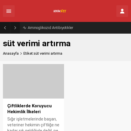
Aminoglikozid Antibiyotikler
süt verimi artırma
Anasayfa
Etiket:süt verimi artırma
Çiftliklerde Koruyucu
Hekimlik İlkeleri
Sığır işletmelerinde başarı,
veteriner hekimin çiftliğe ne
kadar sık geldiğiyle değil, ne