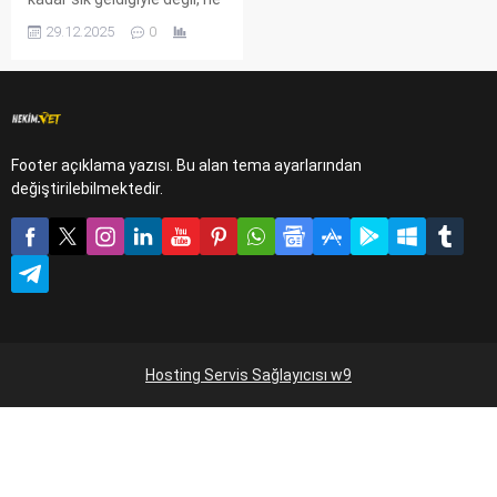
kadar az "acil vaka" için
29.12.2025
0
çağrıldığıyla ölçülür. Bir ineği
tedavi etmek sadece ilaç
masrafı ile değil, aynı
zamanda dökülen süt,
kaybedilen canlı ağırlık ve
bozulan döl verimi demektir.
Footer açıklama yazısı. Bu alan tema ayarlarından
Çiftliklerde koruyucu
değiştirilebilmektedir.
hekimlik uygulamalarından
kısacası bahsedecek
olursam korumak ucuz ve...
Hosting Servis Sağlayıcısı w9