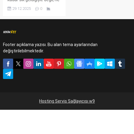
kadar az "acil vaka" için
29.12.2025
0
çağrıldığıyla ölçülür. Bir ineği
tedavi etmek sadece ilaç
masrafı ile değil, aynı
zamanda dökülen süt,
kaybedilen canlı ağırlık ve
bozulan döl verimi demektir.
Footer açıklama yazısı. Bu alan tema ayarlarından
Çiftliklerde koruyucu
değiştirilebilmektedir.
hekimlik uygulamalarından
kısacası bahsedecek
olursam korumak ucuz ve...
Hosting Servis Sağlayıcısı w9