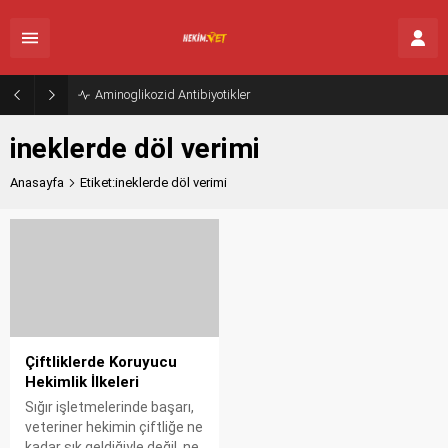
Aminoglikozid Antibiyotikler
ineklerde döl verimi
Anasayfa
Etiket:ineklerde döl verimi
Çiftliklerde Koruyucu
Hekimlik İlkeleri
Sığır işletmelerinde başarı,
veteriner hekimin çiftliğe ne
kadar sık geldiğiyle değil, ne