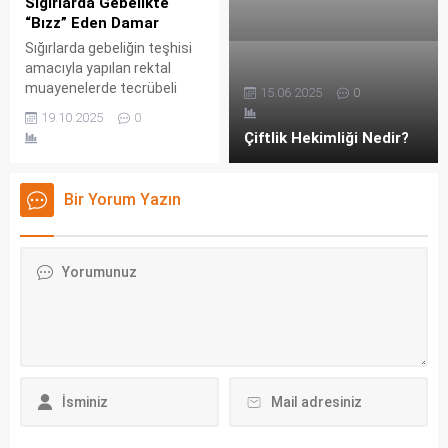
Sığırlarda Gebelikte
olarak da anılabilen bu gaz,
“Bızz” Eden Damar
doğru önlemler
Sığırlarda gebeliğin teşhisi
alınmadığında...
amacıyla yapılan rektal
muayenelerde tecrübeli
15.06.2025
0
veteriner hekimlerin ve
19.10.2025
0
teknisyenlerin eline gelen ve
Çiftlik Hekimliği Nedir?
“bızz”lama, “titreşim” ya da
“fremitus” olarak
adlandırılan karakteristik
Bir Yorum Yazın
his, Arteria Uterina Media
olarak bilinen atardamardan
kaynaklanmaktadır. Bu
damar, gebeliğin
ilerlemesiyle birlikte rahime
(uterus) artan kan akışının
en önemli göstergelerinden
biridir. Veterinerlik sağlığı
alanında “bızz eden...