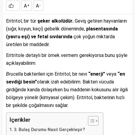
A
A
+
-
Eritritol, bir tür
şeker alkolüdür.
Geviş getiren hayvanların
(sığır, koyun, keçi) gebelik döneminde,
plasentasında
(yavru eşi) ve fetal sıvılarında
çok yoğun miktarda
üretilen bir maddedir.
Eritritole detaylı bir örnek vermem gerekiyorsa bunu şöyle
açıklayabilirim:
Brucella
bakterileri için Eritritol, bir nevi
“enerji”
veya
“en
sevdiği besin”
olarak izah edebilirim. Bakteri vücuda
girdiğinde kanda dolaşırken bu maddenin kokusunu alır ilgili
bölgeye yönelir (kimyasal çekim). Eritritol, bakterinin hızlı
bir şekilde çoğalmasını sağlar.
İçerikler
3. Bulaş Durumu Nasıl Gerçekleşir?