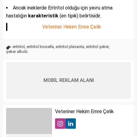
Ancak ineklerde Eritritol olduğu için yavru atma
hastalığın
karakteristik
(en tipik) belirtisidir.
Veteriner Hekim Emre Çelik
eritritol
,
eritritol brusella
,
eritritol plesanta
,
eritritol şeker
,
şeker alkolü
MOBİL REKLAM ALANI
Veteriner Hekim Emre Çelik