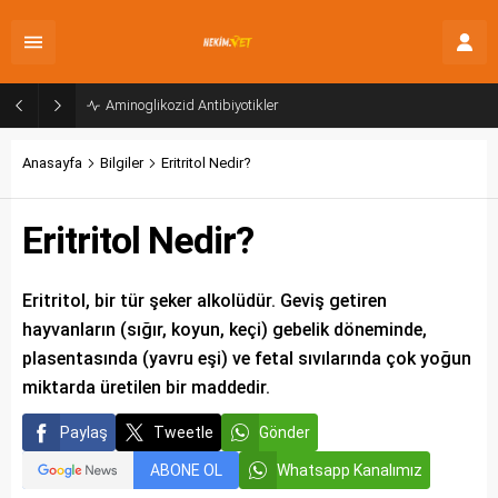
Aminoglikozid Antibiyotikler
Anasayfa
Bilgiler
Eritritol Nedir?
Eritritol Nedir?
Eritritol, bir tür şeker alkolüdür. Geviş getiren
hayvanların (sığır, koyun, keçi) gebelik döneminde,
plasentasında (yavru eşi) ve fetal sıvılarında çok yoğun
miktarda üretilen bir maddedir.
Paylaş
Tweetle
Gönder
ABONE OL
Whatsapp Kanalımız