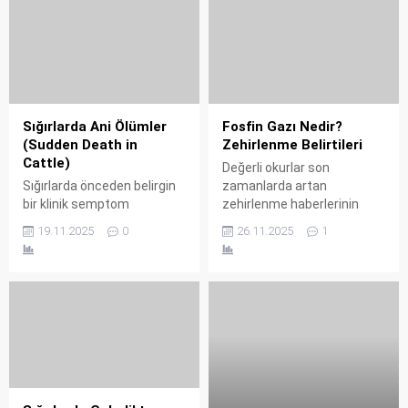
Günümüzde modern
anlamda Veteriner Hekim
olarak adlandırdığımız bu
kutsal mesleğin sahipleri,
sadece sevimli
dostlarımızın değil, tüm
ekosistemin koruyucu
Sığırlarda Ani Ölümler
Fosfin Gazı Nedir?
hekimleridirler.
(Sudden Death in
Zehirlenme Belirtileri
Cattle)
Değerli okurlar son
Sığırlarda önceden belirgin
zamanlarda artan
bir klinik semptom
zehirlenme haberlerinin
göstermeksizin, 12-24 saat
ardından sizlere fosfin gazı
19.11.2025
0
26.11.2025
1
gibi kısa bir süre içinde
ile alakalı bir takım
gerçekleşen ölümler "Ani
araştırmalarım sonucunda
Ölüm" (Sudden Death)
makale hazırlamış
olarak tanımlanır. Bu
bulunmaktayım. Fosfin gazı
vakalar, saha veteriner
($\text{PH}_3$), tarımsal
hekimleri ve çiftlik hekimleri
ilaçlamada ve endüstride
için diyagnostik (vücut dışı
sıkça kullanılan, ancak son
tanısı) tanısı zor bir
derece toksik ve ölümcül
durumdur.
potansiyeli olan bir kimyasal
bileşiktir. "Sessiz katil"