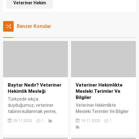
Veteriner Hekim
Benzer Konular
Baytar Nedir? Veteriner
Veteriner Hekimlikte
Hekimlik Mesleği
Mesleki Terimler Ve
Bilgiler
Türkçede sıkça
duyduğumuz, veteriner
Veteriner Hekimlikte
tabirini kullanmak yerine,
Mesleki Terimler Ve Bilgiler
bazen de doğrudan mesleki
29.11.2025
1
19.11.2025
1
bir tanım olarak kullanılan
baytar kelimesi, aslında
derin bir tarihe işaret eder.