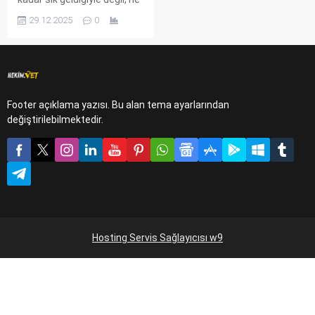
kadar az "acil vaka" için
29.12.2025
0
çağrıldığıyla ölçülür. Bir ineği
tedavi etmek sadece ilaç
masrafı ile değil, aynı
zamanda dökülen süt,
kaybedilen canlı ağırlık ve
bozulan döl verimi demektir.
Footer açıklama yazısı. Bu alan tema ayarlarından
Çiftliklerde koruyucu
değiştirilebilmektedir.
hekimlik uygulamalarından
kısacası bahsedecek
olursam korumak ucuz ve...
Hosting Servis Sağlayıcısı w9