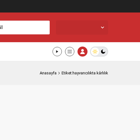
İstanbul,
26
°C
I
Açık
Anasayfa
Etiket:hayvancılıkta kârlılık