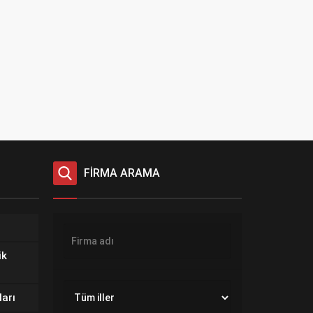
FİRMA ARAMA
ik
ları