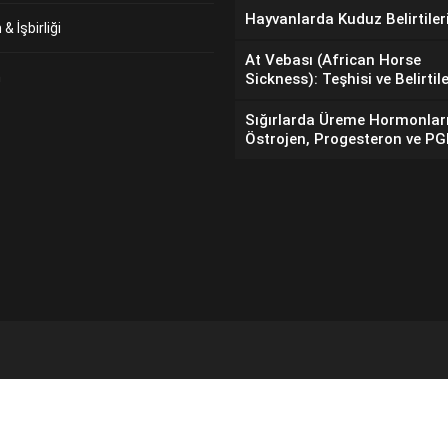
Hayvanlarda Kuduz Belirtiler
& İşbirliği
At Vebası (African Horse
m
Sickness): Teşhisi ve Belirtile
Sığırlarda Üreme Hormonlar
Östrojen, Progesteron ve P