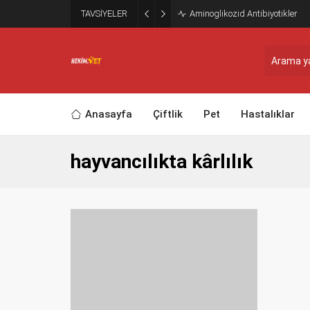
TAVSİYELER
Aminoglikozid Antibiyotikler
Anasayfa
Çiftlik
Pet
Hastalıklar
hayvancılıkta kârlılık