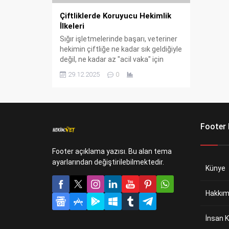
Çiftliklerde Koruyucu Hekimlik
İlkeleri
Sığır işletmelerinde başarı, veteriner
hekimin çiftliğe ne kadar sık geldiğiyle
değil, ne kadar az "acil vaka" için
çağrıldığıyla ölçülür. Bir ineği tedavi
29.12.2025
0
etmek sadece ilaç masrafı ile değil,
aynı zamanda dökülen süt,
kaybedilen canlı ağırlık ve bozulan döl
verimi demektir. Çiftliklerde koruyucu
hekimlik uygulamalarından kısacası
Footer
bahsedecek olursam korumak ucuz
ve...
Footer açıklama yazısı. Bu alan tema
ayarlarından değiştirilebilmektedir.
Künye
Hakkım
İnsan K