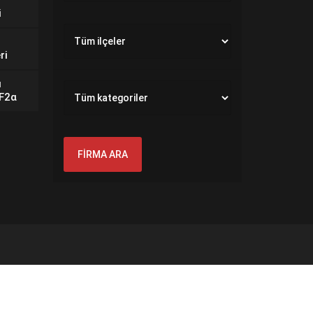
i
ri
ı
GF2α