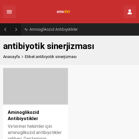
Aminoglikozid Antibiyotikler
antibiyotik sinerjizması
Anasayfa
Etiket:antibiyotik sinerjizması
Aminoglikozid
Antibiyotikler
Veteriner hekimler için
aminoglikozid antibiyotikler
rehberi. Gentamisin,