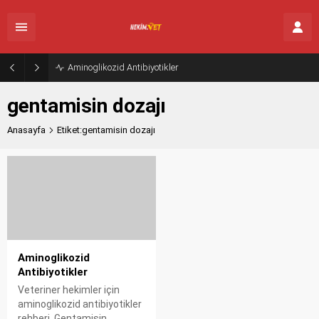
Aminoglikozid Antibiyotikler
gentamisin dozajı
Anasayfa
Etiket:gentamisin dozajı
Aminoglikozid
Antibiyotikler
Veteriner hekimler için
aminoglikozid antibiyotikler
rehberi. Gentamisin,