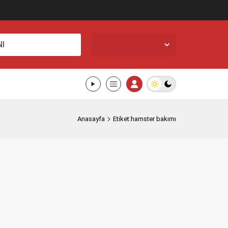
İstanbul,
33
°C
I
Açık
Anasayfa
Etiket:hamster bakımı