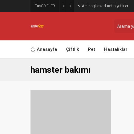
TAVSİYELER
Aminoglikozid Antibiyotikler
Anasayfa
Çiftlik
Pet
Hastalıklar
hamster bakımı