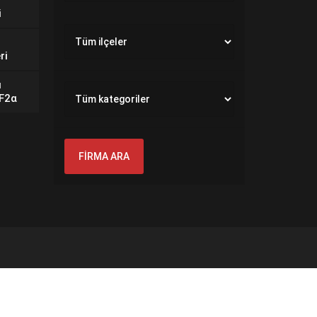
i
ri
ı
GF2α