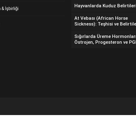
Hayvanlarda Kuduz Belirtiler
& İşbirliği
At Vebası (African Horse
m
Sickness): Teşhisi ve Belirtile
Sığırlarda Üreme Hormonlar
Östrojen, Progesteron ve P