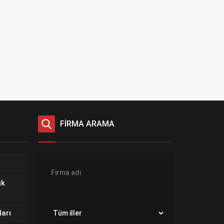
FİRMA ARAMA
ik
ları