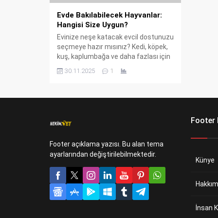
Evde Bakılabilecek Hayvanlar:
Hangisi Size Uygun?
Evinize neşe katacak evcil dostunuzu
seçmeye hazır mısınız? Kedi, köpek,
kuş, kaplumbağa ve daha fazlası için
bakım zorlukları, ortalama ömürleri ve
30.11.2025
1
ilgi ihtiyaçları Evde Bakılabilecek
Hayvanlar rehberimde.
Footer
Footer açıklama yazısı. Bu alan tema
ayarlarından değiştirilebilmektedir.
Künye
Hakkım
İnsan K