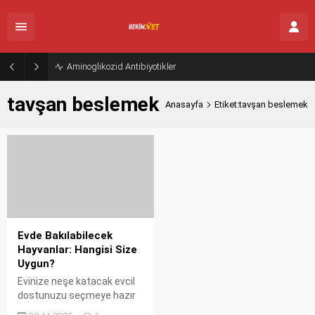
Aminoglikozid Antibiyotikler
tavşan beslemek
Anasayfa
Etiket:tavşan beslemek
Evde Bakılabilecek
Hayvanlar: Hangisi Size
Uygun?
Evinize neşe katacak evcil
dostunuzu seçmeye hazır
mısınız? Kedi, köpek, kuş,