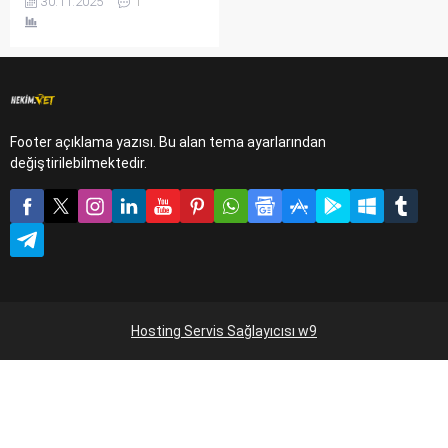
30.11.2025
1
kaplumbağa ve daha fazlası
için bakım zorlukları,
ortalama ömürleri ve ilgi
ihtiyaçları Evde
Bakılabilecek Hayvanlar
rehberimde.
Footer açıklama yazısı. Bu alan tema ayarlarından
değiştirilebilmektedir.
Hosting Servis Sağlayıcısı w9