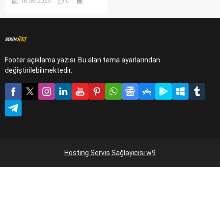
16.06.2025
0
hayvanları çoğu kişi için
sadece evde yaşayan canlı
değilde bir dost ve aile bireyi
olarak görülmektedir. Evcil
hayvanınız eğer kedi, köpek,
kuş ya da tavşansa doğru
Footer açıklama yazısı. Bu alan tema ayarlarından
bakım ve beslenmeyle
değiştirilebilmektedir.
uzun, sağlıklı yaşam
sürebilirler.
Hosting Servis Sağlayıcısı w9