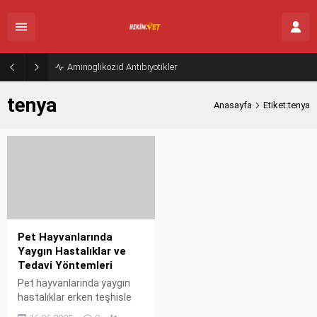
Aminoglikozid Antibiyotikler
tenya
Anasayfa
Etiket:tenya
Pet Hayvanlarında
Yaygın Hastalıklar ve
Tedavi Yöntemleri
Pet hayvanlarında yaygın
hastalıklar erken teşhisle
tedavi edilebilir. Ev