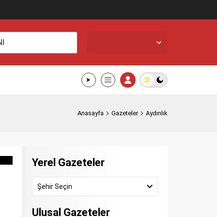
İstanbul,
25
°C
I
Açık
Anasayfa
Gazeteler
Aydınlık
Yerel Gazeteler
Şehir Seçin
Ulusal Gazeteler