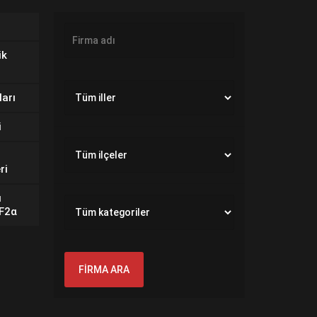
ik
ları
i
ri
ı
GF2α