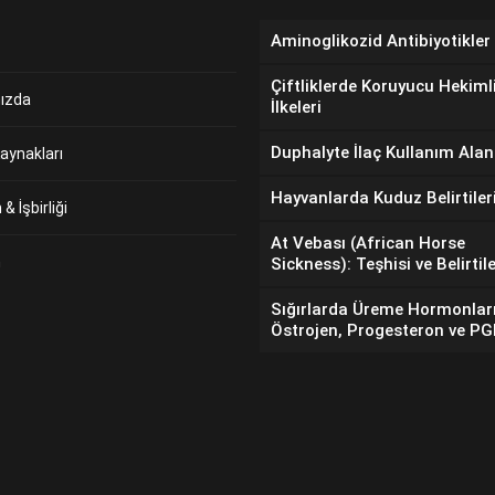
Aminoglikozid Antibiyotikler
Çiftliklerde Koruyucu Hekiml
ızda
İlkeleri
Duphalyte İlaç Kullanım Alan
aynakları
Hayvanlarda Kuduz Belirtiler
& İşbirliği
At Vebası (African Horse
m
Sickness): Teşhisi ve Belirtile
Sığırlarda Üreme Hormonlar
Östrojen, Progesteron ve P